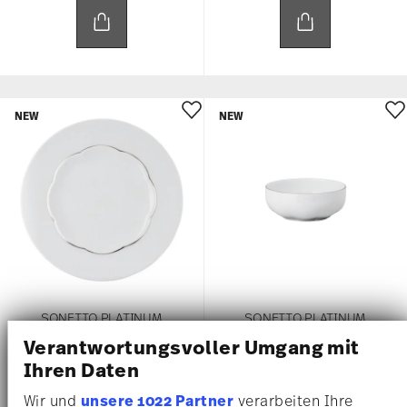
NEW
NEW
SONETTO PLATINUM
SONETTO PLATINUM
Verantwortungsvoller Umgang mit
Piatto piano 30 cm
Coppa 15 cm
Ihren Daten
€ 49,00
€ 26,50
Wir und
unsere 1022 Partner
verarbeiten Ihre