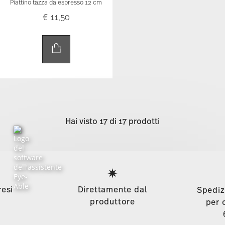
Piattino tazza da espresso 12 cm
€ 11,50
Hai visto 17 di 17 prodotti
Services
Footer
resi
Direttamente dal
Spediz
produttore
per 