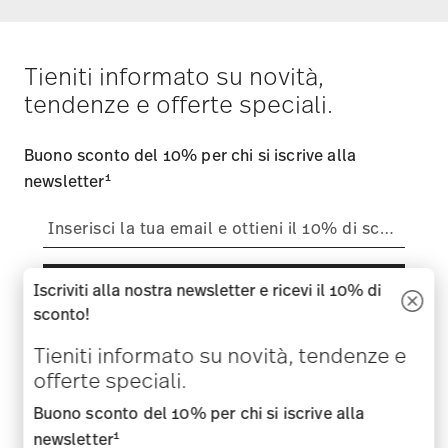
Tieniti informato su novità,
tendenze e offerte speciali.
Buono sconto del 10% per chi si iscrive alla
1
newsletter
Iscriviti alla nostra newsletter e ricevi il 10% di
i
Iscriviti
sconto!
i
Tieniti informato su novità, tendenze e
Confermo di avere piú di 16 anni e mi abbono alla newsletter di
Rosenthal sui temi porcellane, accessori per la tavola, per la
offerte speciali.
cucina e per la casa della ditta Rosenthal GmbH. In qualsiasi
momento è possibile cancellarsi dalla Newsletter attraverso l
Buono sconto del 10% per chi si iscrive alla
´apposito link nella newsletter. Ulteriori informazioni su:
Privacy
dati
.
1
newsletter