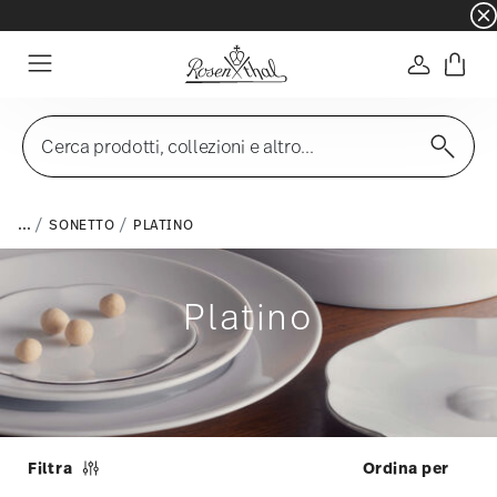
☀️ Summer SALE su articoli e collezioni selezi
Accedi
Menu
Cerca prodotti, collezioni e altro...
...
SONETTO
PLATINO
Platino
Filtra