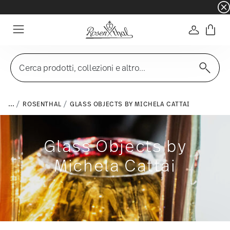
☀️ Summer SALE su articoli e collezioni selezi
Accedi
Menu
Cerca prodotti, collezioni e altro...
...
ROSENTHAL
GLASS OBJECTS BY MICHELA CATTAI
Glass Objects by
Michela Cattai