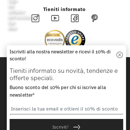
Tieniti informato
Iscriviti alla nostra newsletter e ricevi il 10% di
sconto!
Scopri tutti i nostri brand
Tieniti informato su novità, tendenze e
Bellezza e funzionalità per la tua casa
offerte speciali.
Homepage
CGC
Tutela della privacy
Informazioni
Buono sconto del 10% per chi si iscrive alla
legali obbligatorie
Modificare il consenso ai cookie
1
newsletter
*
Tutti i prezzi sono comprensivi di IVA e
più costi di spedizione.
1
Può usare il codice in occasione del Suo prossimo acquisto
inserendolo direttamente in fase d'ordine. Non è possibile utilizzarlo
in combinazione con ulteriori buoni/campagne promozionali. Il
buono non può essere riscattato a posteriori, né rimborsato in
contanti. L'importo non sfruttato decade.
i
Iscriviti