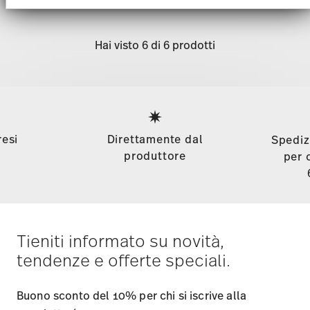
Website an unsere Partner für soziale Medien,
Werbung und Analysen weiter. Unsere Partner
führen diese Informationen möglicherweise mit
Hai visto 6 di 6 prodotti
weiteren Daten zusammen, die Sie ihnen
bereitgestellt haben oder die sie im Rahmen Ihrer
Nutzung der Dienste gesammelt haben.
Services
Footer
resi
Direttamente dal
Spediz
produttore
per 
Tieniti informato su novità,
tendenze e offerte speciali.
Buono sconto del 10% per chi si iscrive alla