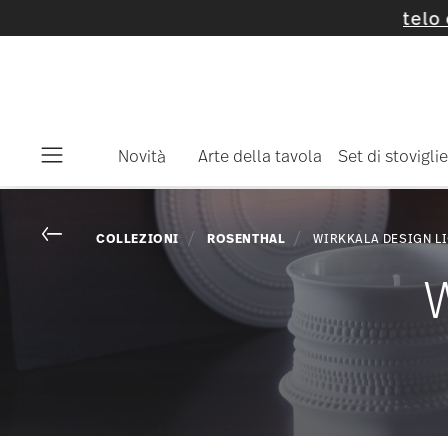
Novità
Arte della tavola
Set di stoviglie
Menu
Go back
COLLEZIONI
ROSENTHAL
WIRKKALA DESIGN L
W