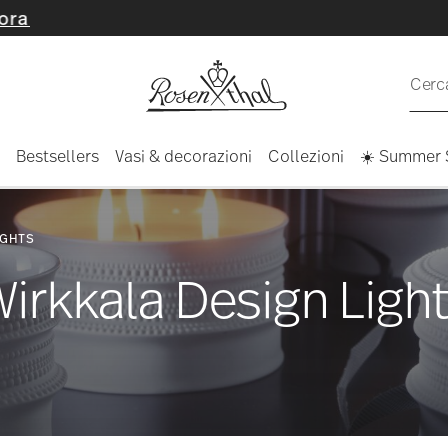
Cerca
Bestsellers
Vasi & decorazioni
Collezioni
☀️ Summer 
IGHTS
irkkala Design Ligh