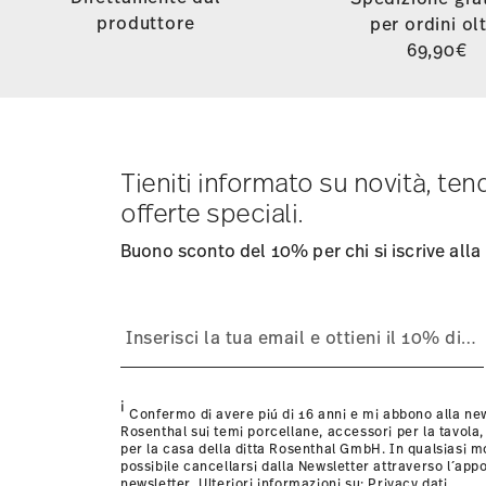
produttore
per ordini ol
69,90€
Tieniti informato su novità, te
offerte speciali.
Buono sconto del 10% per chi si iscrive alla
i
Confermo di avere piú di 16 anni e mi abbono alla new
Rosenthal sui temi porcellane, accessori per la tavola,
per la casa della ditta Rosenthal GmbH. In qualsiasi 
possibile cancellarsi dalla Newsletter attraverso l´appo
newsletter. Ulteriori informazioni su:
Privacy dati
.