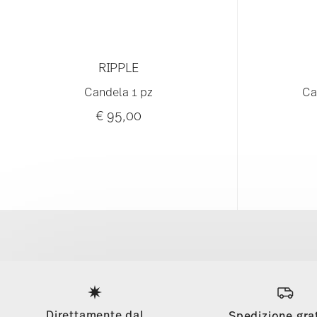
RIPPLE
Candela 1 pz
Ca
€ 95,00
Services
Footer
Direttamente dal
Spedizione gra