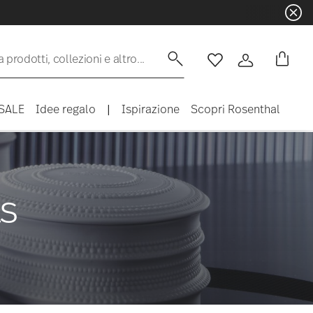
 prodotti, collezioni e altro...
Lista desideri
Accedi
SALE
Idee regalo
|
Ispirazione
Scopri Rosenthal
ts