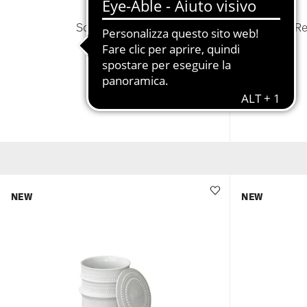
PISARA
Scatola grande
Re
€ 79,00
NEW
NEW