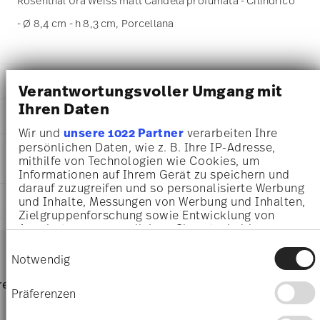
Rosenthal Ura Weiss matt Candela profumata - Cilindrico
- Ø 8,4 cm - h 8,3 cm, Porcellana
DETTAGLI
Verantwortungsvoller Umgang mit
Ihren Daten
Rosenthal
DIMENSIONI
Ura
Wir und
unsere 1022 Partner
verarbeiten Ihre
Porcellana
8,40 cm
persönlichen Daten, wie z. B. Ihre IP-Adresse,
INFORMAZIONI SU CURA E
12800-100102-24882
8,40 cm
mithilfe von Technologien wie Cookies, um
SICUREZZA
4012438592695
8,40 cm
Informationen auf Ihrem Gerät zu speichern und
CN
8,30 cm
darauf zuzugreifen und so personalisierte Werbung
2026
SPEDIZIONE E RESI
und Inhalte, Messungen von Werbung und Inhalten,
472 gr
Cilindrico
Zielgruppenforschung sowie Entwicklung von
16,50 cm
Angeboten zu ermöglichen. Sie entscheiden
16,50 cm
Services
darüber, wer Ihre Daten für welche Zwecke nutzt.
Footer
10,00 cm
Einwilligungsauswahl
Sie können Ihre Einwilligung jederzeit über die
Notwendig
692 gr
Cookie-Erklärung oder durch Klicken auf das
2,7230 dm³
Lavare a mano
Privacy Trigger Symbol ändern oder widerrufen
pagina dedicata alle
resi
Direttamente dal
Spediz
Präferenzen
spedizioni
produttore
per 
Scatola regalo
Wenn Sie es erlauben, würden wir auch gerne: