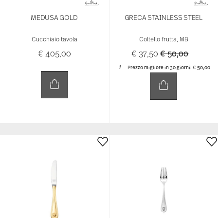
MEDUSA GOLD
GRECA STAINLESS STEEL
Cucchiaio tavola
Coltello frutta, MB
Price reduced 
to
€ 405,00
€ 37,50
€ 50,00
Prezzo migliore in 30 giorni:
€ 50,00