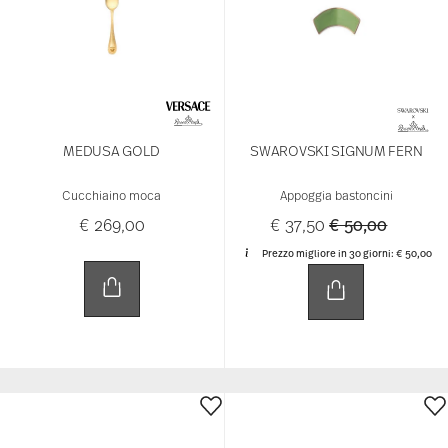
MEDUSA GOLD
SWAROVSKI SIGNUM FERN
Cucchiaino moca
Appoggia bastoncini
Price reduced 
to
€ 269,00
€ 37,50
€ 50,00
Prezzo migliore in 30 giorni:
€ 50,00