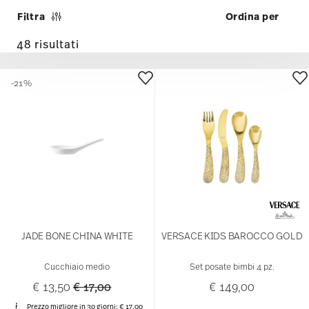
Filtra
48 risultati
-21%
JADE BONE CHINA WHITE
VERSACE KIDS BAROCCO GOLD
Cucchiaio medio
Set posate bimbi 4 pz.
Price reduced from
to
€ 13,50
€ 17,00
€ 149,00
Prezzo migliore in 30 giorni:
€ 17,00