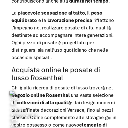
contribuiscono anche alla
durata nel tempo
.
La
piacevole sensazione al tatto
, il
peso
equilibrato
e la
lavorazione precisa
riflettono
l’impegno nel realizzare posate di alta qualità
destinate ad accompagnare intere generazioni.
Ogni pezzo di posate è progettato per
distinguersi sia nell’uso quotidiano che nelle
occasioni speciali.
Acquista online le posate di
lusso Rosenthal
Chi è alla ricerca di posate di lusso troverà nel
negozio online Rosenthal
una vasta selezione
di
collezioni di alta qualità
: dai design moderni
alle raffinate decorazioni Versace, fino ai pezzi
classici. Come complemento alle stoviglie già in
vostro possesso o come nuovo
elemento di