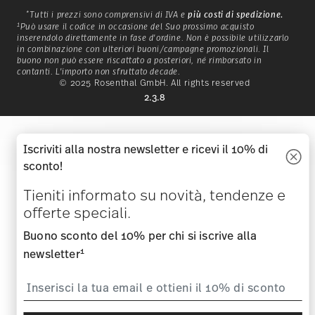
*
Tutti i prezzi sono comprensivi di IVA e
più costi di spedizione.
1
Può usare il codice in occasione del Suo prossimo acquisto
inserendolo direttamente in fase d'ordine. Non è possibile utilizzarlo
in combinazione con ulteriori buoni/campagne promozionali. Il
buono non può essere riscattato a posteriori, né rimborsato in
contanti. L'importo non sfruttato decade.
bo,
Con una storia iniziata in
Pa
© 2025 Rosenthal GmbH. All rights reserved
tto
Baviera nel 1814,
2.3.8
e
Hutschenreuther è un marchio
classico per un atteggiamento
sp
uori
di vita che invita a vivere nella
Iscriviti alla nostra newsletter e ricevi il 10% di
natura e con la natura.
sconto!
Tieniti informato su novità, tendenze e
SCOPRI HUTSCHENREUTHER
offerte speciali.
Buono sconto del 10% per chi si iscrive alla
1
newsletter