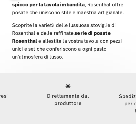
spicco
per la tavola imbandita
, Rosenthal offre
posate che uniscono stile e maestria artigianale.
Scoprite la varietà delle lussuose
stoviglie di
Rosenthal
e delle raffinate
serie di posate
Rosenthal
e allestite la vostra tavola con pezzi
unici e set che conferiscono a ogni pasto
un’atmosfera di lusso.
Services
Footer
resi
Direttamente dal
Spediz
produttore
per 