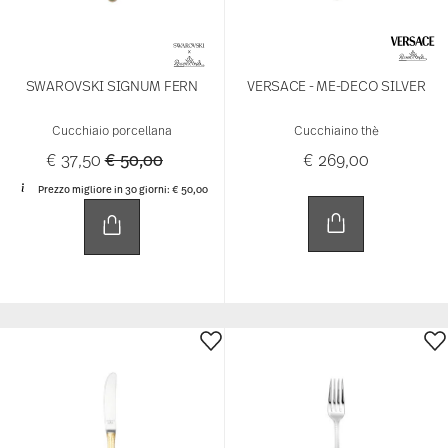
SWAROVSKI SIGNUM FERN
VERSACE - ME-DECO SILVER
Cucchiaio porcellana
Cucchiaino thè
Price reduced from
to
€ 37,50
€ 50,00
€ 269,00
Prezzo migliore in 30 giorni:
€ 50,00