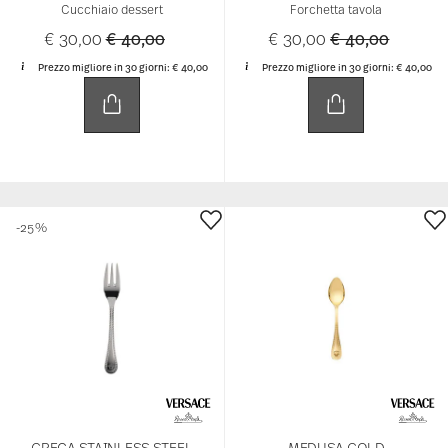
Cucchiaio dessert
Forchetta tavola
Price reduced from
to
Price reduced 
to
€ 30,00
€ 40,00
€ 30,00
€ 40,00
Prezzo migliore in 30 giorni:
€ 40,00
Prezzo migliore in 30 giorni:
€ 40,00
-25%
GRECA STAINLESS STEEL
MEDUSA GOLD