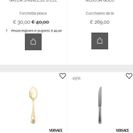
Forchetta pesce
Cucchiaino da tè
Price reduced from
to
€ 30,00
€ 40,00
€ 269,00
Prezzo migliore in 30 giorni:
€ 40,00
-25%