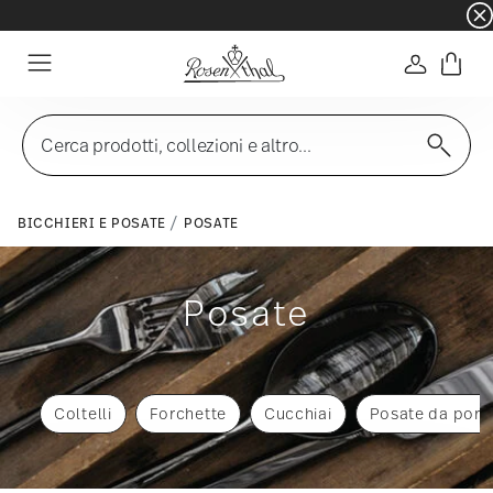
☀️ Summer SALE – Risparmia ancora di più: 5% d
Accedi
Menu
Cerca prodotti, collezioni e altro...
BICCHIERI E POSATE
POSATE
Posate
Coltelli
Forchette
Cucchiai
Posate da port