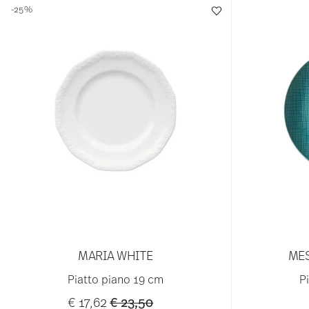
-25%
MARIA WHITE
ME
Piatto piano 19 cm
P
Price reduced from
to
€ 17,62
€ 23,50