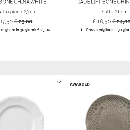
 BONE CHINA WHITE
JADE LIFT BONE CHI
iatto piano 23 cm
Piatto 21 cm
Price reduced from
to
Price r
 17,50
€ 23,00
€ 18,50
€ 24,0
 migliore in 30 giorni:
€ 23,00
Prezzo migliore in 30 gior
AWARDED