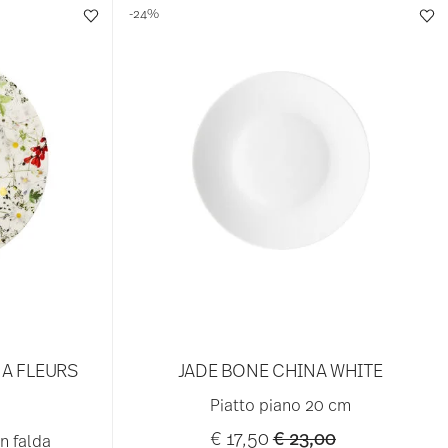
-24%
A FLEURS
JADE BONE CHINA WHITE
Piatto piano 20 cm
Price reduced from
to
€ 17,50
€ 23,00
n falda