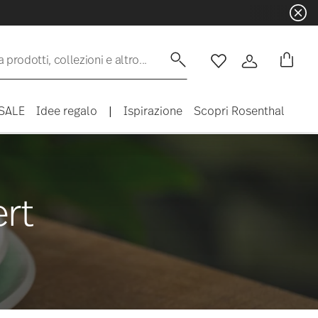
 prodotti, collezioni e altro...
Lista desideri
Accedi
SALE
Idee regalo
|
Ispirazione
Scopri Rosenthal
ert