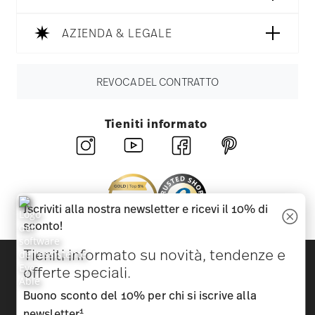
AZIENDA & LEGALE
REVOCA DEL CONTRATTO
Tieniti informato
Iscriviti alla nostra newsletter e ricevi il 10% di
sconto!
Tieniti informato su novità, tendenze e
Scopri tutti i nostri brand
offerte speciali.
Bellezza e funzionalità per la tua casa
Buono sconto del 10% per chi si iscrive alla
Homepage
CGC
Tutela della privacy
Informazioni
1
newsletter