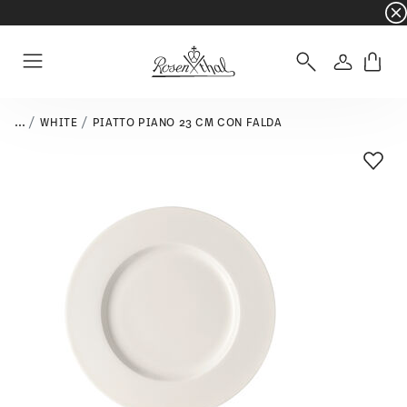
☀️ Summer SALE su articoli e collezioni selezi
Accedi
Menu
...
WHITE
PIATTO PIANO 23 CM CON FALDA
Lista