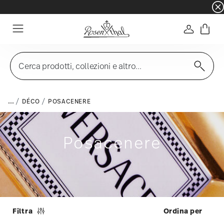
☀️ Summer SALE – Risparmia ancora di più: 5% d
Accedi
Menu
Cerca prodotti, collezioni e altro...
...
DÉCO
POSACENERE
Posacenere
Filtra