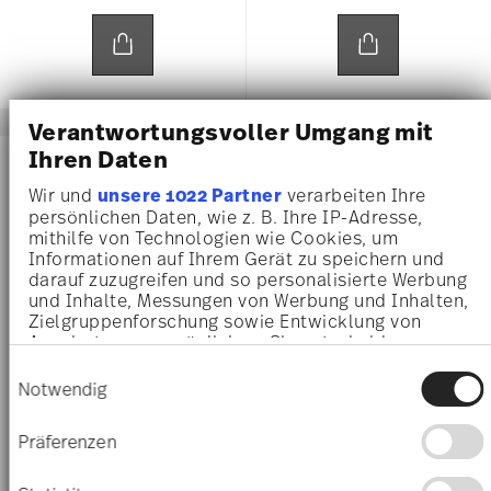
Verantwortungsvoller Umgang mit
Ihren Daten
Wir und
unsere 1022 Partner
verarbeiten Ihre
persönlichen Daten, wie z. B. Ihre IP-Adresse,
mithilfe von Technologien wie Cookies, um
Informationen auf Ihrem Gerät zu speichern und
darauf zuzugreifen und so personalisierte Werbung
und Inhalte, Messungen von Werbung und Inhalten,
Zielgruppenforschung sowie Entwicklung von
Angeboten zu ermöglichen. Sie entscheiden
darüber, wer Ihre Daten für welche Zwecke nutzt.
Einwilligungsauswahl
Sie können Ihre Einwilligung jederzeit über die
Notwendig
MEDUSA RHAPSODY
VERSACE JUNGLE ANIMALIER
Cookie-Erklärung oder durch Klicken auf das
Privacy Trigger Symbol ändern oder widerrufen
Präferenzen
Posacenere 13 cm
Posacenere 16 cm
Wenn Sie es erlauben, würden wir auch gerne:
€ 275,00
€ 315,00