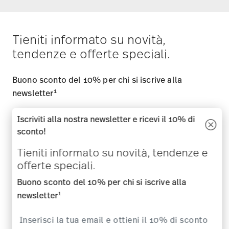
Tieniti informato su novità,
tendenze e offerte speciali.
Buono sconto del 10% per chi si iscrive alla
1
newsletter
Iscriviti alla nostra newsletter e ricevi il 10% di
sconto!
i
Iscriviti
Tieniti informato su novità, tendenze e
offerte speciali.
i
Buono sconto del 10% per chi si iscrive alla
Confermo di avere piú di 16 anni e mi abbono alla newsletter di
Rosenthal sui temi porcellane, accessori per la tavola, per la
1
newsletter
cucina e per la casa della ditta Rosenthal GmbH. In qualsiasi
momento è possibile cancellarsi dalla Newsletter attraverso l
´apposito link nella newsletter. Ulteriori informazioni su:
Privacy
dati
.