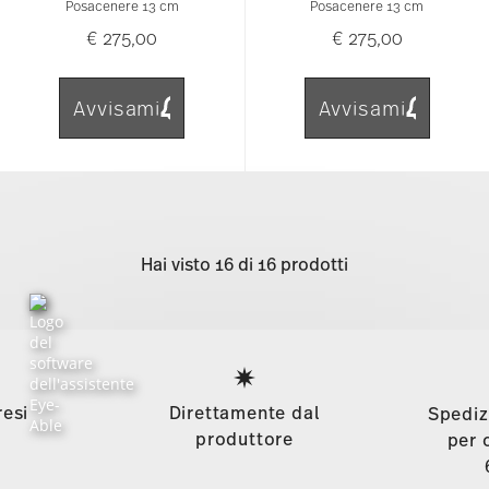
Posacenere 13 cm
Posacenere 13 cm
€ 275,00
€ 275,00
Avvisami
Avvisami
Hai visto 16 di 16 prodotti
Services
Footer
resi
Direttamente dal
Spediz
produttore
per 