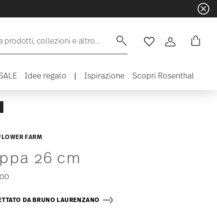
 prodotti, collezioni e altro...
Lista desideri
Accedi
SALE
Idee regalo
|
Ispirazione
Scopri Rosenthal
FLOWER FARM
ppa 26 cm
,00
ETTATO DA BRUNO LAURENZANO