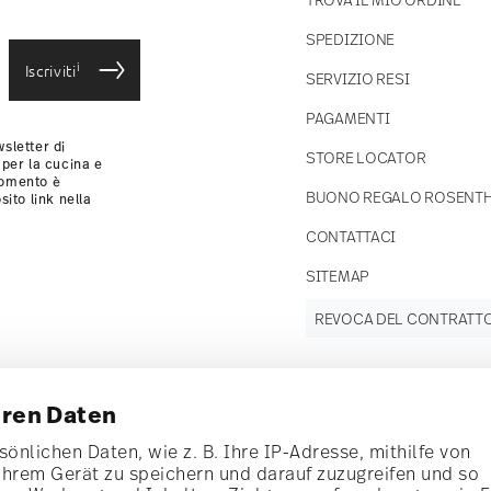
SPEDIZIONE
i
Iscriviti
SERVIZIO RESI
PAGAMENTI
sletter di
STORE LOCATOR
 per la cucina e
momento è
BUONO REGALO ROSENT
sito link nella
CONTATTACI
SITEMAP
REVOCA DEL CONTRATT
hren Daten
Tieniti
informato
önlichen Daten, wie z. B. Ihre IP-Adresse, mithilfe von
Ihrem Gerät zu speichern und darauf zuzugreifen und so