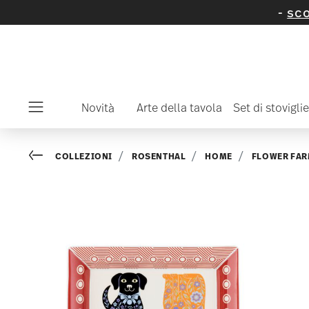
rticoli e collezioni selezionati -
scopritelo or
Novità
Arte della tavola
Set di stoviglie
Menu
Go back
COLLEZIONI
ROSENTHAL
HOME
FLOWER FA