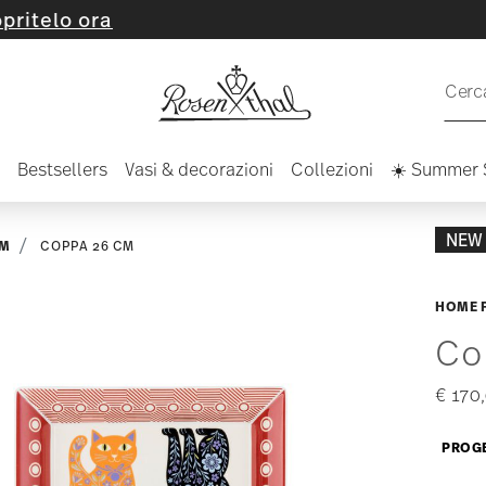
a
Cerca
Bestsellers
Vasi & decorazioni
Collezioni
☀️ Summer 
NEW
RM
COPPA 26 CM
HOME 
Co
€ 170
PROG