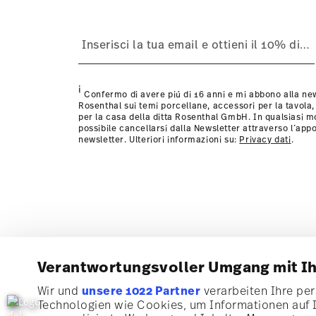
i
Confermo di avere piú di 16 anni e mi abbono alla new
Rosenthal sui temi porcellane, accessori per la tavola,
per la casa della ditta Rosenthal GmbH. In qualsiasi 
possibile cancellarsi dalla Newsletter attraverso l´appo
newsletter. Ulteriori informazioni su:
Privacy dati
.
Verantwortungsvoller Umgang mit I
Wir und
unsere 1022 Partner
verarbeiten Ihre pers
Technologien wie Cookies, um Informationen auf 
Iscriviti alla nostra newsletter e ricevi il 10% di sconto!