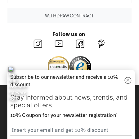
WITHDRAW CONTRACT
Follow us on
Subscribe to our newsletter and receive a 10%
discount!
Discover all our brands
Stay informed about news, trends, and
Beauty & functionality for your home
special offers.
1
10% Coupon for your newsletter registration
Homepage
General terms and conditions
Privacy
policy
Imprint
Change cookie consent