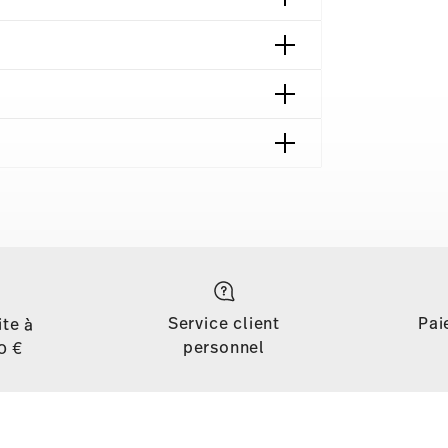
 contact
Service client
Pai
ite à
personnel
0 €