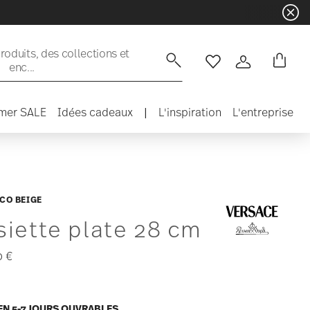
oduits, des collections et
enc...
Liste de souhaits
Connexion
mer SALE
Idées cadeaux
|
L'inspiration
L'entreprise
CO BEIGE
siette plate 28 cm
0 €
EN 5-7 JOURS OUVRABLES