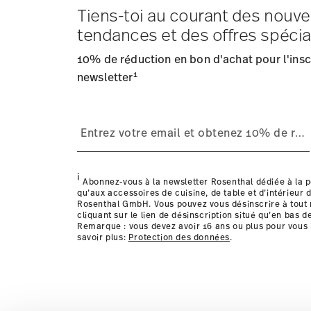
Tiens-toi au courant des nouve
Frais d'expédition
: Les frais de livraison pour la Fran
tendances et des offres spécia
Délai de livraison
: 5-7 jours ouvrables pour les articles
Fournisseur de services d'expédition
: Nous livrons en
10% de réduction en bon d'achat pour l'inscr
Suivi
: Vous recevrez un code de suivi par e-mail dès que
1
Retours
newsletter
: Pour les retours, veuillez utiliser notre
service
Livraison dans d'autres pays
i
Abonnez-vous à la newsletter Rosenthal dédiée à la p
qu’aux accessoires de cuisine, de table et d’intérieur d
Rosenthal GmbH. Vous pouvez vous désinscrire à tou
cliquant sur le lien de désinscription situé qu’en bas d
Remarque : vous devez avoir 16 ans ou plus pour vous 
savoir plus:
Protection des données
.
les détails pour chaque pays de livraison ic