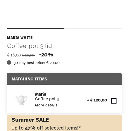
MARIA WHITE
Coffee-pot 3 lid
Price reduced from
to
-20%
€ 16,00
€ 20,00
30-day best price:
€ 20,00
MATCHING ITEMS
Maria
Coffee-pot 3
+ € 120,00
More details
Summer SALE
Up to
47%
off selected items!*