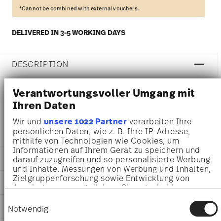
*Cannot be combined with external vouchers.
DELIVERED IN 3-5 WORKING DAYS
DESCRIPTION
Verantwortungsvoller Umgang mit
Ihren Daten
Rosenthal Maria Weiss Lid - Round - Ø 7,0 cm - h 4,9 cm,
Porcelain White
Wir und
unsere 1022 Partner
verarbeiten Ihre
persönlichen Daten, wie z. B. Ihre IP-Adresse,
mithilfe von Technologien wie Cookies, um
Informationen auf Ihrem Gerät zu speichern und
DETAILS
darauf zuzugreifen und so personalisierte Werbung
und Inhalte, Messungen von Werbung und Inhalten,
Rosenthal
Zielgruppenforschung sowie Entwicklung von
DIMENSIONS
Maria
Angeboten zu ermöglichen. Sie entscheiden
darüber, wer Ihre Daten für welche Zwecke nutzt.
White
7,00 cm
Einwilligungsauswahl
Sie können Ihre Einwilligung jederzeit über die
CARE AND SAFETY INFORMATION
Porcelain
Notwendig
7,00 cm
Cookie-Erklärung oder durch Klicken auf das
White
7,00 cm