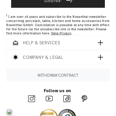
Subscribe
Nutzung der Dienste gesammelt haben.
countries
here
.
Returns:
For returns, please use our
returns service
.
i
I am over 16 years and subscribe to the Rosenthal newsletter
concerning porcelain, table, kitchen and home accessories from
Rosenthal GmbH. Cancellation is possible at any time with effect
for the future via the unsubscribe link in the newsletter. Please
find more information here:
Data Privacy
.
HELP & SERVICES
COMPANY & LEGAL
WITHDRAW CONTRACT
Follow us on