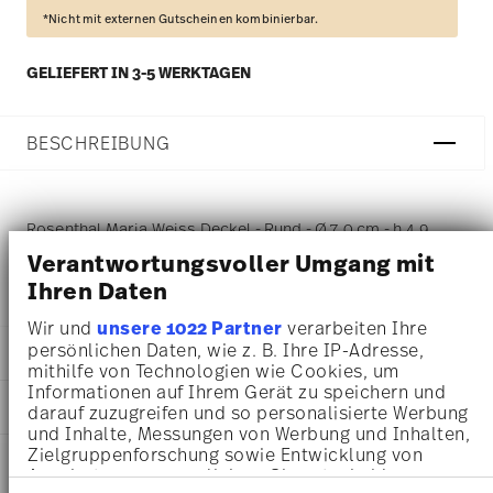
*Nicht mit externen Gutscheinen kombinierbar.
GELIEFERT IN 3-5 WERKTAGEN
BESCHREIBUNG
Rosenthal Maria Weiss Deckel - Rund - Ø 7,0 cm - h 4,9
Verantwortungsvoller Umgang mit
cm, Porzellan Weiss
Ihren Daten
Wir und
unsere 1022 Partner
verarbeiten Ihre
persönlichen Daten, wie z. B. Ihre IP-Adresse,
DETAILS
mithilfe von Technologien wie Cookies, um
Informationen auf Ihrem Gerät zu speichern und
Rosenthal
MA
ß
E
darauf zuzugreifen und so personalisierte Werbung
Maria
und Inhalte, Messungen von Werbung und Inhalten,
Weiß
7,00 cm
Zielgruppenforschung sowie Entwicklung von
PFLEGE- UND
Porzellan
7,00 cm
Angeboten zu ermöglichen. Sie entscheiden
SICHERHEITSINFORMATIONEN
White
7,00 cm