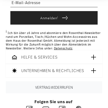
Informationen möglicherweise mit weiteren Daten
zusammen, die Sie ihnen bereitgestellt haben oder
sobald Ihr Paket auf die Reise geht.
die sie im Rahmen Ihrer Nutzung der Dienste
Lieferzeit innerhalb Deutschlands:
3-5 Werktage für
gesammelt haben.
vorrätige Artikel. Sie können die Lieferzeiten in andere
i
Anmelden
Länder
hier einsehen
.
Retouren:
Für Retouren nutzen Sie bitte
unseren
Retourenservice
.
i
Ich bin über 16 Jahre und abonniere den Rosenthal-Newsletter
rund um Porzellan, Tisch-/Küchen und Wohn-Accessoires aus
dem Haus der Rosenthal GmbH. Abmeldung ist jederzeit mit
Wirkung für die Zukunft möglich über den Abmeldelink im
Newsletter. Weitere Infos unter:
Datenschutz
.
HILFE & SERVICES
UNTERNEHMEN & RECHTLICHES
VERTRAG WIDERRUFEN
Folgen Sie uns auf