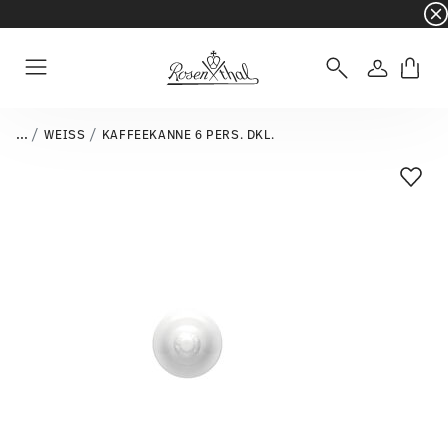
☀️ Summer SALE auf ausgewählte Artikel und 
Anmelde
Menu
...
WEISS
KAFFEEKANNE 6 PERS. DKL.
Add T