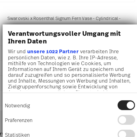
Swarovski x Rosenthal Signum Fern Vase - Cylindrical -
5,3 cm x 4,3 cm - h 7,9 cm, Porcelain Fern
Verantwortungsvoller Umgang mit
Ihren Daten
Wir und
unsere 1022 Partner
verarbeiten Ihre
DETAILS
persönlichen Daten, wie z. B. Ihre IP-Adresse,
mithilfe von Technologien wie Cookies, um
Swarovski x Rosenthal
DIMENSIONS
Informationen auf Ihrem Gerät zu speichern und
Swarovski SIGNUM
darauf zuzugreifen und so personalisierte Werbung
Fern
5,30 cm
und Inhalte, Messungen von Werbung und Inhalten,
CARE AND SAFETY INFORMATION
Porcelain
4,30 cm
Zielgruppenforschung sowie Entwicklung von
Fern
7,90 cm
Angeboten zu ermöglichen. Sie entscheiden
10570-426349-26008
SHIPPING AND RETURNS
darüber, wer Ihre Daten für welche Zwecke nutzt.
95 gr
Einwilligungsauswahl
9009656793497
Sie können Ihre Einwilligung jederzeit über die
12,50 cm
Notwendig
DE
Cookie-Erklärung oder durch Klicken auf das
12,50 cm
Services
2023
Privacy Trigger Symbol ändern oder widerrufen
Footer
7,70 cm
Präferenzen
Cylindrical
135 gr
shipping
Wenn Sie es erlauben, würden wir auch gerne:
234 gr
Hand Wash Only
page
rvice
Directly from
Free 
Informationen über Ihre geografische Lage
Statistiken
1,2030 dm³