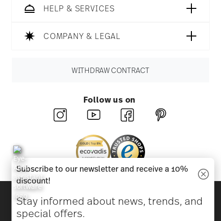
HELP & SERVICES
COMPANY & LEGAL
WITHDRAW CONTRACT
Follow us on
Subscribe to our newsletter and receive a 10%
discount!
Discover all our brands
Stay informed about news, trends, and
Beauty & functionality for your home
special offers.