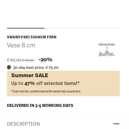
SWAROVSKI SIGNUM FERN
Vase 8 cm
Price reduced from
to
-20%
€ 60,00
€ 75,00
30-day best price:
€ 75,00
Summer SALE
Up to
47%
off selected items!*
*Cannot be combined with external vouchers.
DELIVERED IN 3-5 WORKING DAYS
DESCRIPTION