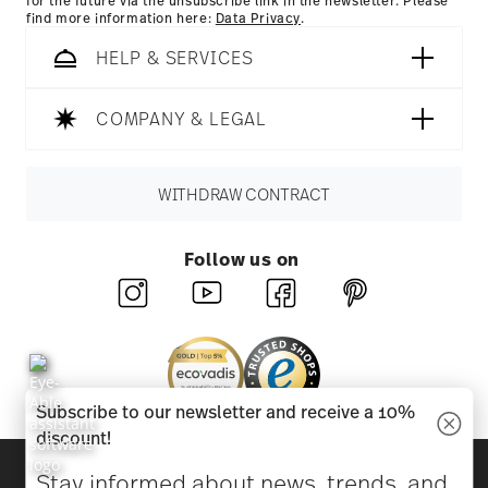
for the future via the unsubscribe link in the newsletter. Please
find more information here:
Data Privacy
.
HELP & SERVICES
COMPANY & LEGAL
WITHDRAW CONTRACT
Follow us on
Subscribe to our newsletter and receive a 10%
discount!
Discover all our brands
Stay informed about news, trends, and