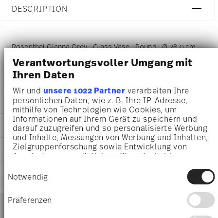
DESCRIPTION
Rosenthal Gianna Grey - Glass Vase - Round - Ø 28,0 cm -
Verantwortungsvoller Umgang mit
h 36,0 cm, Glass
Ihren Daten
Wir und
unsere 1022 Partner
verarbeiten Ihre
persönlichen Daten, wie z. B. Ihre IP-Adresse,
DETAILS
mithilfe von Technologien wie Cookies, um
Informationen auf Ihrem Gerät zu speichern und
Rosenthal
DIMENSIONS
darauf zuzugreifen und so personalisierte Werbung
Gianna
und Inhalte, Messungen von Werbung und Inhalten,
Gianna
28,00 cm
Zielgruppenforschung sowie Entwicklung von
CARE AND SAFETY INFORMATION
Glass
28,00 cm
Angeboten zu ermöglichen. Sie entscheiden
69210-321658-47036
28,00 cm
darüber, wer Ihre Daten für welche Zwecke nutzt.
Einwilligungsauswahl
4012438579115
SHIPPING AND RETURNS
36,00 cm
Sie können Ihre Einwilligung jederzeit über die
Notwendig
PL
Cookie-Erklärung oder durch Klicken auf das
3,25 kg
2024
Privacy Trigger Symbol ändern oder widerrufen
30,00 cm
Services
Präferenzen
December 31, 2025
Footer
30,00 cm
Round
Wenn Sie es erlauben, würden wir auch gerne:
40,00 cm
shipping