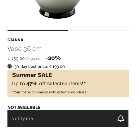
GIANNA
Vase 36 cm
Price reduced from
to
-20%
€ 159,20
€ 199,00
30-day best price:
€ 199,00
Summer SALE
Up to
47%
off selected items!*
*Cannot be combined with external vouchers.
NOT AVAILABLE
Notify me