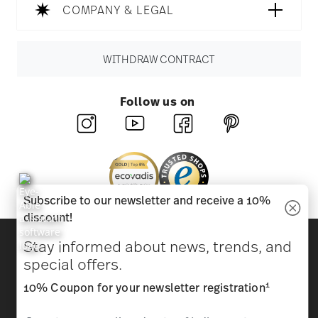
COMPANY & LEGAL
WITHDRAW CONTRACT
Follow us on
Subscribe to our newsletter and receive a 10%
discount!
Discover all our brands
Stay informed about news, trends, and
Beauty & functionality for your home
special offers.
1
10% Coupon for your newsletter registration
Homepage
General terms and conditions
Privacy
policy
Imprint
Change cookie consent