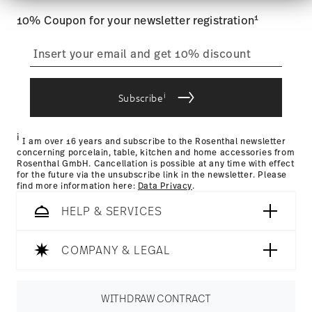
Werbung und Analysen weiter. Unsere Partner
is less than 69,90 €, delivery charges will apply. For
führen diese Informationen möglicherweise mit
1
10% Coupon for your newsletter registration
Germany, these are 4,90 €. For all other countries, you can
weiteren Daten zusammen, die Sie ihnen
view the delivery costs
here
.
bereitgestellt haben oder die sie im Rahmen Ihrer
Tracking:
You will receive a tracking code by e-mail as soon
Nutzung der Dienste gesammelt haben.
as your parcel is dispatched.
IF Design Award 1970
Delivery time:
1-3 working days for dilivery within Germany
Year: 1970
i
for items in stock. You can view delivery times to other
Subscribe
Issued by: iF International Forum Design GmbH |
countries
here
.
Hannover | Germany
Returns:
For returns, please use our
returns service
.
i
I am over 16 years and subscribe to the Rosenthal newsletter
concerning porcelain, table, kitchen and home accessories from
Rosenthal GmbH. Cancellation is possible at any time with effect
for the future via the unsubscribe link in the newsletter. Please
find more information here:
Data Privacy
.
HELP & SERVICES
COMPANY & LEGAL
WITHDRAW CONTRACT