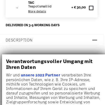
TAC
Teapot small lid
+ € 30,00
More details
DELIVERED IN 3-5 WORKING DAYS
DESCRIPTION
Rosenthal TAC Gropius Weiss Teapot - Round - Ø 20,0 cm
Verantwortungsvoller Umgang mit
Ihren Daten
- h 10,1 cm - 0,600 l, Porcelain White
Wir und
unsere 1022 Partner
verarbeiten Ihre
TAC - Rosenthal studio-line: set classic in Bauhaus style
persönlichen Daten, wie z. B. Ihre IP-Adresse,
mithilfe von Technologien wie Cookies, um
Informationen auf Ihrem Gerät zu speichern und
darauf zuzugreifen und so personalisierte Werbung
DETAILS
und Inhalte, Messungen von Werbung und Inhalten,
Zielgruppenforschung sowie Entwicklung von
Rosenthal