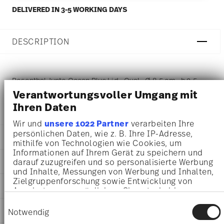
DELIVERED IN 3-5 WORKING DAYS
DESCRIPTION
Rosenthal Junto Ocean Blue Lid - Oval - Ø 8,5 cm - h 2,5
Verantwortungsvoller Umgang mit
cm, Porcelain Ocean Blue
Ihren Daten
Wir und
unsere 1022 Partner
verarbeiten Ihre
persönlichen Daten, wie z. B. Ihre IP-Adresse,
DETAILS
mithilfe von Technologien wie Cookies, um
Informationen auf Ihrem Gerät zu speichern und
Rosenthal
DIMENSIONS
darauf zuzugreifen und so personalisierte Werbung
Junto
und Inhalte, Messungen von Werbung und Inhalten,
Ocean Blue
8,50 cm
Zielgruppenforschung sowie Entwicklung von
AWARD WINNER
Porcelain
8,50 cm
Angeboten zu ermöglichen. Sie entscheiden
Ocean Blue
darüber, wer Ihre Daten für welche Zwecke nutzt.
5,50 cm
Einwilligungsauswahl
10540-405202-14232
Sie können Ihre Einwilligung jederzeit über die
CARE AND SAFETY INFORMATION
2,50 cm
Notwendig
4012438523071
Cookie-Erklärung oder durch Klicken auf das
63 gr