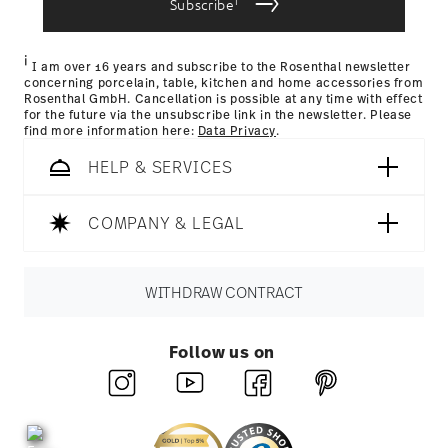
i
for items in stock. You can view delivery times to other
Subscribe
Nutzung der Dienste gesammelt haben.
countries
here
.
Returns:
For returns, please use our
returns service
.
i
I am over 16 years and subscribe to the Rosenthal newsletter
concerning porcelain, table, kitchen and home accessories from
Rosenthal GmbH. Cancellation is possible at any time with effect
for the future via the unsubscribe link in the newsletter. Please
find more information here:
Data Privacy
.
HELP & SERVICES
COMPANY & LEGAL
WITHDRAW CONTRACT
Follow us on