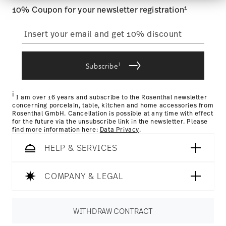
is less than 69,90 €, delivery charges will apply. For
führen diese Informationen möglicherweise mit
1
10% Coupon for your newsletter registration
Germany, these are 4,90 €. For all other countries, you can
weiteren Daten zusammen, die Sie ihnen
view the delivery costs
here
.
bereitgestellt haben oder die sie im Rahmen Ihrer
Tracking:
You will receive a tracking code by e-mail as soon
Nutzung der Dienste gesammelt haben.
as your parcel is dispatched.
Delivery time:
1-3 working days for dilivery within Germany
i
for items in stock. You can view delivery times to other
Subscribe
countries
here
.
Returns:
For returns, please use our
returns service
.
i
I am over 16 years and subscribe to the Rosenthal newsletter
concerning porcelain, table, kitchen and home accessories from
Rosenthal GmbH. Cancellation is possible at any time with effect
for the future via the unsubscribe link in the newsletter. Please
find more information here:
Data Privacy
.
HELP & SERVICES
COMPANY & LEGAL
WITHDRAW CONTRACT