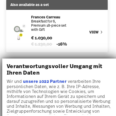
Also available as a set
Frances Carreau
Breakfast for 6,
Premium 18-piece set
with Gift
VIEW
€ 1.030,00
Price reduced from
to
€ 1.230,00
-16%
Verantwortungsvoller Umgang mit
DESCRIPTION
Ihren Daten
Wir und
unsere 1022 Partner
verarbeiten Ihre
persönlichen Daten, wie z. B. Ihre IP-Adresse,
Rosenthal Francis Carreau Vert Tea cup - Round - Ø 15,4
mithilfe von Technologien wie Cookies, um
cm - h 1,9 cm, Porcelain
Informationen auf Ihrem Gerät zu speichern und
darauf zuzugreifen und so personalisierte Werbung
und Inhalte, Messungen von Werbung und Inhalten,
Zielgruppenforschung sowie Entwicklung von
Angeboten zu ermöglichen. Sie entscheiden