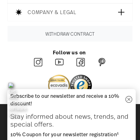
COMPANY & LEGAL
WITHDRAW CONTRACT
Follow us on
Subscribe to our newsletter and receive a 10%
discount!
Discover all our brands
Stay informed about news, trends, and
Beauty & functionality for your home
special offers.
1
10% Coupon for your newsletter registration
Homepage
General terms and conditions
Privacy