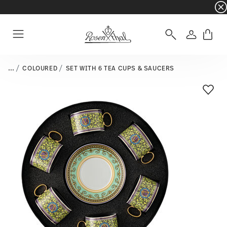
☀️ Summer SALE – Save even more: an extra 5%
Login
Menu
...
COLOURED
SET WITH 6 TEA CUPS & SAUCERS
Add T