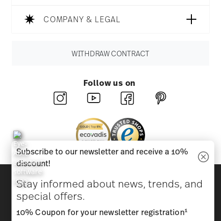
COMPANY & LEGAL
WITHDRAW CONTRACT
Follow us on
Subscribe to our newsletter and receive a 10%
discount!
Discover all our brands
Stay informed about news, trends, and
Beauty & functionality for your home
special offers.
1
10% Coupon for your newsletter registration
Homepage
General terms and conditions
Privacy