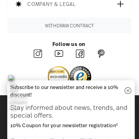
COMPANY & LEGAL
WITHDRAW CONTRACT
Follow us on
Subscribe to our newsletter and receive a 10%
discount!
Discover all our brands
Stay informed about news, trends, and
Beauty & functionality for your home
special offers.
1
10% Coupon for your newsletter registration
Homepage
General terms and conditions
Privacy
policy
Imprint
Change cookie consent