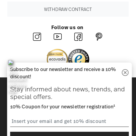
WITHDRAW CONTRACT
Follow us on
Subscribe to our newsletter and receive a 10%
discount!
Discover all our brands
Stay informed about news, trends, and
Beauty & functionality for your home
special offers.
1
10% Coupon for your newsletter registration
Homepage
General terms and conditions
Privacy
policy
Imprint
Change cookie consent
*
All prices incl. VAT and plus
shipping costs.