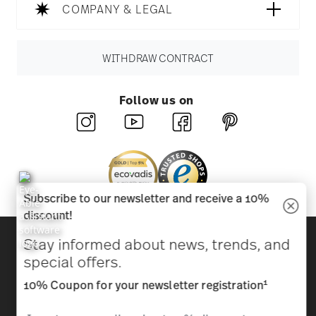
COMPANY & LEGAL
WITHDRAW CONTRACT
Follow us on
Subscribe to our newsletter and receive a 10%
discount!
Discover all our brands
Stay informed about news, trends, and
Beauty & functionality for your home
special offers.
1
10% Coupon for your newsletter registration
Homepage
General terms and conditions
Privacy
policy
Imprint
Change cookie consent