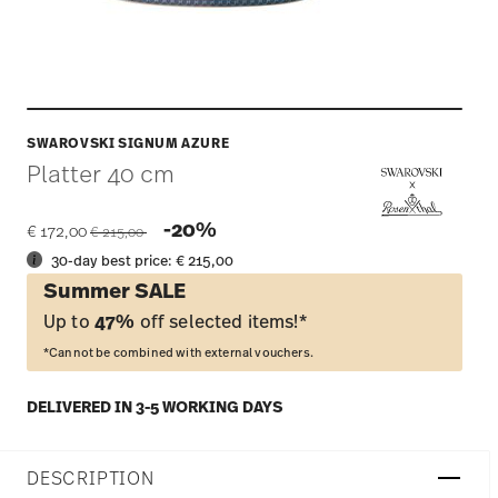
SWAROVSKI SIGNUM AZURE
Platter 40 cm
Price reduced from
to
-20%
€ 172,00
€ 215,00
30-day best price:
€ 215,00
Summer SALE
Up to
47%
off selected items!*
*Cannot be combined with external vouchers.
DELIVERED IN 3-5 WORKING DAYS
DESCRIPTION