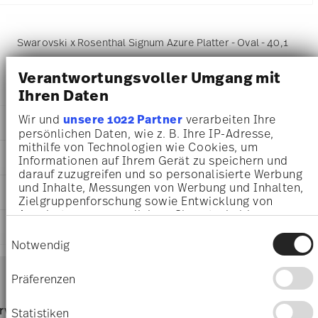
Swarovski x Rosenthal Signum Azure Platter - Oval - 40,1
cm x 26,8 cm - h 2,7 cm, Porcelain Azure
Verantwortungsvoller Umgang mit
Ihren Daten
Wir und
unsere 1022 Partner
verarbeiten Ihre
DETAILS
persönlichen Daten, wie z. B. Ihre IP-Adresse,
mithilfe von Technologien wie Cookies, um
Swarovski x Rosenthal
DIMENSIONS
Informationen auf Ihrem Gerät zu speichern und
Swarovski SIGNUM
darauf zuzugreifen und so personalisierte Werbung
Azure
40,10 cm
und Inhalte, Messungen von Werbung und Inhalten,
CARE AND SAFETY INFORMATION
Porcelain
26,80 cm
Zielgruppenforschung sowie Entwicklung von
Azure
2,70 cm
Angeboten zu ermöglichen. Sie entscheiden
19850-426351-12740
SHIPPING AND RETURNS
darüber, wer Ihre Daten für welche Zwecke nutzt.
1,43 kg
Einwilligungsauswahl
9009657615514
Sie können Ihre Einwilligung jederzeit über die
30,00 cm
Notwendig
DE
Cookie-Erklärung oder durch Klicken auf das
42,80 cm
Services
2026
Privacy Trigger Symbol ändern oder widerrufen
Footer
4,10 cm
Präferenzen
Oval
567 gr
shipping
Wenn Sie es erlauben, würden wir auch gerne:
2,00 kg
Dishwasher Suitable
Food contact safe
page
rvice
Directly from
Free 
Informationen über Ihre geografische Lage
Statistiken
5,2770 dm³