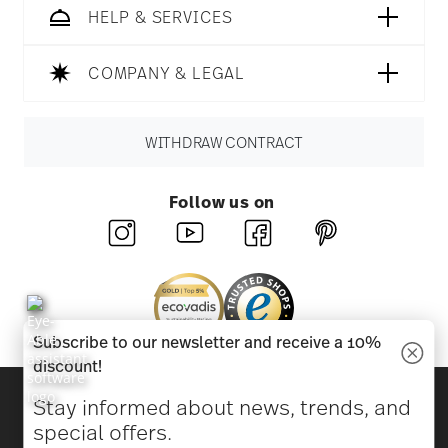
HELP & SERVICES
COMPANY & LEGAL
WITHDRAW CONTRACT
Follow us on
Subscribe to our newsletter and receive a 10%
discount!
Discover all our brands
Stay informed about news, trends, and
Beauty & functionality for your home
special offers.