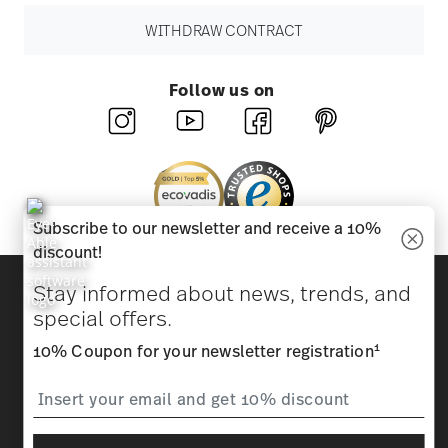
WITHDRAW CONTRACT
Follow us on
Subscribe to our newsletter and receive a 10%
discount!
Discover all our brands
Stay informed about news, trends, and
Beauty & functionality for your home
special offers.
1
10% Coupon for your newsletter registration
Homepage
General terms and conditions
Privacy
policy
Imprint
Change cookie consent
*
All prices incl. VAT and plus
shipping costs.