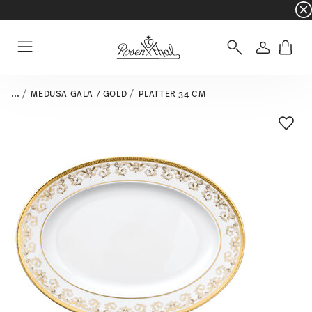
☀️ Summer SALE – Save even more: an extra 5%
Login
Menu
...
MEDUSA GALA / GOLD
PLATTER 34 CM
Add T