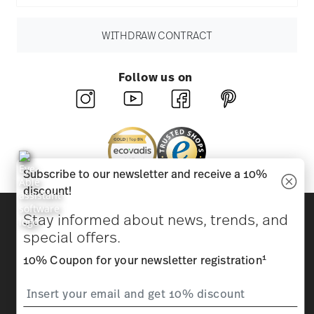
WITHDRAW CONTRACT
Follow us on
Subscribe to our newsletter and receive a 10%
discount!
Discover all our brands
Stay informed about news, trends, and
Beauty & functionality for your home
special offers.
1
10% Coupon for your newsletter registration
Homepage
General terms and conditions
Privacy
policy
Imprint
Change cookie consent