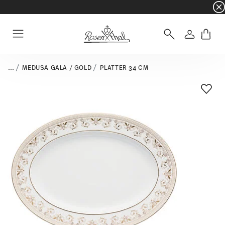
☀️ Summer SALE – Save even more: an extra 5%
Login
Menu
...
MEDUSA GALA / GOLD
PLATTER 34 CM
Add T