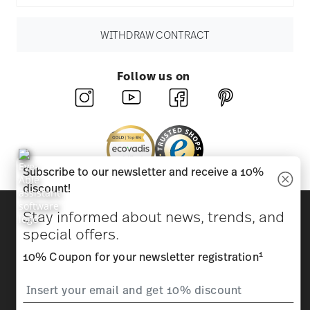
WITHDRAW CONTRACT
Follow us on
Subscribe to our newsletter and receive a 10%
discount!
Discover all our brands
Stay informed about news, trends, and
Beauty & functionality for your home
special offers.
1
10% Coupon for your newsletter registration
Homepage
General terms and conditions
Privacy
policy
Imprint
Change cookie consent