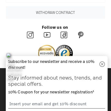
WITHDRAW CONTRACT
Follow us on
Subscribe to our newsletter and receive a 10%
discount!
Discover all our brands
Stay informed about news, trends, and
Beauty & functionality for your home
special offers.
1
10% Coupon for your newsletter registration
Homepage
General terms and conditions
Privacy
policy
Imprint
Change cookie consent