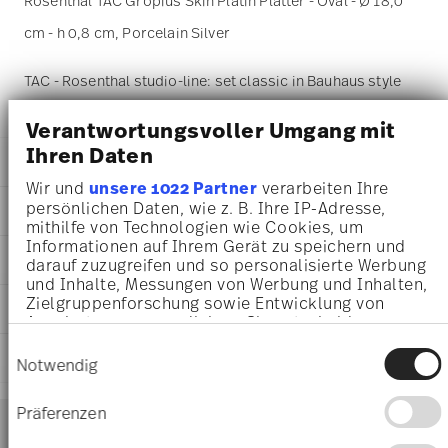
Rosenthal TAC Gropius Skin Platin Platter - Oval - Ø 18,0
cm - h 0,8 cm, Porcelain Silver
TAC - Rosenthal studio-line: set classic in Bauhaus style
Verantwortungsvoller Umgang mit
Ihren Daten
DETAILS
Wir und
unsere 1022 Partner
verarbeiten Ihre
Rosenthal
persönlichen Daten, wie z. B. Ihre IP-Adresse,
DIMENSIONS
TAC
mithilfe von Technologien wie Cookies, um
Skin Platin
Informationen auf Ihrem Gerät zu speichern und
18,00 cm
AWARD WINNER
Porcelain
darauf zuzugreifen und so personalisierte Werbung
18,00 cm
Skin Platinum
und Inhalte, Messungen von Werbung und Inhalten,
12,00 cm
Zielgruppenforschung sowie Entwicklung von
11280-403239-12718
CARE AND SAFETY INFORMATION
0,80 cm
Angeboten zu ermöglichen. Sie entscheiden
4012434663993
195 gr
darüber, wer Ihre Daten für welche Zwecke nutzt.
DE
Einwilligungsauswahl
0,00 cm
SHIPPING AND RETURNS
Sie können Ihre Einwilligung jederzeit über die
Notwendig
2010
94 gr
Ständige Sammlung Centre Georges
Cookie-Erklärung oder durch Klicken auf das
Oval
289 gr
Privacy Trigger Symbol ändern oder widerrufen
Pompidou 1992
Services
Präferenzen
1,0160 dm³
Footer
Year: 1992
Wenn Sie es erlauben, würden wir auch gerne:
Issued by: Centre Georges Pompidou | Paris |
shipping