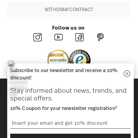
WITHDRAW CONTRACT
Follow us on
Subscribe to our newsletter and receive a 10%
discount!
Discover all our brands
Stay informed about news, trends, and
Beauty & functionality for your home
special offers.
1
10% Coupon for your newsletter registration
Homepage
General terms and conditions
Privacy
policy
Imprint
Change cookie consent
*
All prices incl. VAT and plus
shipping costs.