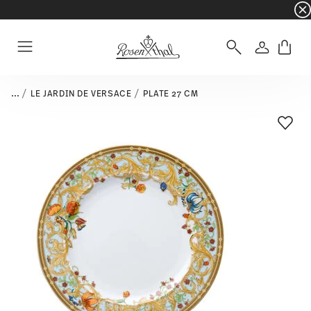
☀️ Summer SALE – Save even more: an extra 5%
Login
Menu
...
LE JARDIN DE VERSACE
PLATE 27 CM
Add T