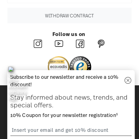
WITHDRAW CONTRACT
Follow us on
Subscribe to our newsletter and receive a 10%
discount!
Discover all our brands
Stay informed about news, trends, and
Beauty & functionality for your home
special offers.
1
10% Coupon for your newsletter registration
Homepage
General terms and conditions
Privacy
policy
Imprint
Change cookie consent