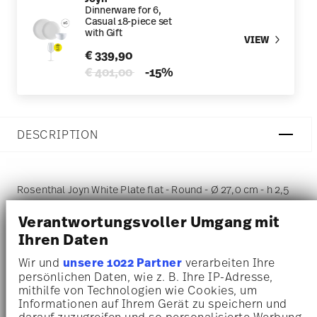
Dinnerware for 6,
Casual 18-piece set
with Gift
VIEW
€ 339,90
Price reduced from
to
€ 401,00
-15%
DESCRIPTION
Rosenthal Joyn White Plate flat - Round - Ø 27,0 cm - h 2,5
cm, Porcelain White
Verantwortungsvoller Umgang mit
Ihren Daten
Joyn reflects a contemporary thus simple and natural
Wir und
unsere 1022 Partner
verarbeiten Ihre
aesthetic, offering a casual and relaxed take on fine
persönlichen Daten, wie z. B. Ihre IP-Adresse,
mithilfe von Technologien wie Cookies, um
dining at home. The combination of wooden pieces and
Informationen auf Ihrem Gerät zu speichern und
the porcelain gives it a light and natural thus urban and
darauf zuzugreifen und so personalisierte Werbung