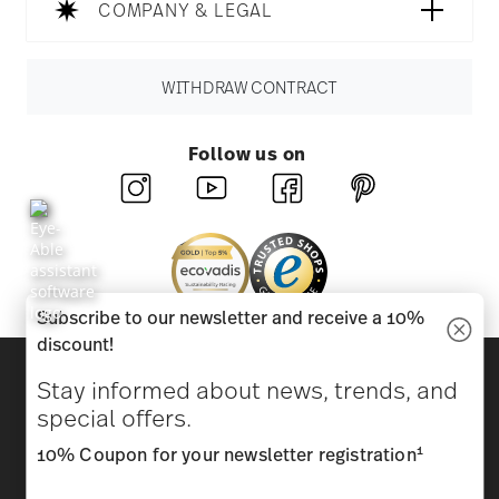
COMPANY & LEGAL
WITHDRAW CONTRACT
Follow us on
Subscribe to our newsletter and receive a 10%
discount!
Discover all our brands
Stay informed about news, trends, and
Beauty & functionality for your home
special offers.
Homepage
General terms and conditions
Privacy
1
10% Coupon for your newsletter registration
policy
Imprint
Change cookie consent