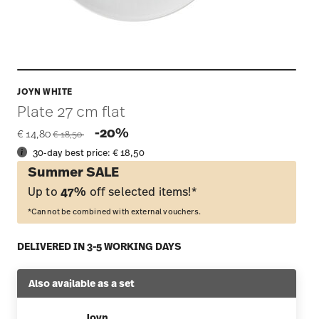
JOYN WHITE
Plate 27 cm flat
Price reduced from
to
-20%
€ 14,80
€ 18,50
30-day best price:
€ 18,50
Summer SALE
Up to
47%
off selected items!*
*Cannot be combined with external vouchers.
DELIVERED IN 3-5 WORKING DAYS
Also available as a set
Joyn