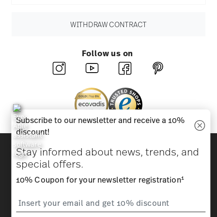
WITHDRAW CONTRACT
Follow us on
Subscribe to our newsletter and receive a 10%
discount!
Discover all our brands
Stay informed about news, trends, and
Beauty & functionality for your home
special offers.
1
10% Coupon for your newsletter registration
Homepage
General terms and conditions
Privacy
policy
Imprint
Change cookie consent