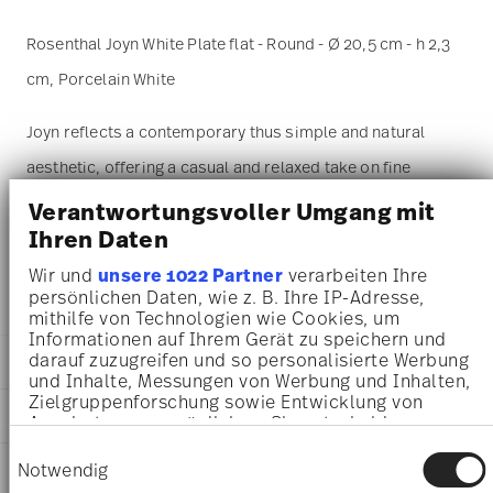
Rosenthal Joyn White Plate flat - Round - Ø 20,5 cm - h 2,3
cm, Porcelain White
Joyn reflects a contemporary thus simple and natural
aesthetic, offering a casual and relaxed take on fine
dining at home. The combination of wooden pieces and
Verantwortungsvoller Umgang mit
Ihren Daten
the porcelain gives it a light and natural thus urban and
modern touch.
Wir und
unsere 1022 Partner
verarbeiten Ihre
persönlichen Daten, wie z. B. Ihre IP-Adresse,
mithilfe von Technologien wie Cookies, um
Informationen auf Ihrem Gerät zu speichern und
darauf zuzugreifen und so personalisierte Werbung
DETAILS
und Inhalte, Messungen von Werbung und Inhalten,
Rosenthal
Zielgruppenforschung sowie Entwicklung von
DIMENSIONS
Angeboten zu ermöglichen. Sie entscheiden
Joyn
darüber, wer Ihre Daten für welche Zwecke nutzt.
White
Einwilligungsauswahl
20,50 cm
Sie können Ihre Einwilligung jederzeit über die
Notwendig
CARE AND SAFETY INFORMATION
Porcelain
20,50 cm
Cookie-Erklärung oder durch Klicken auf das
White