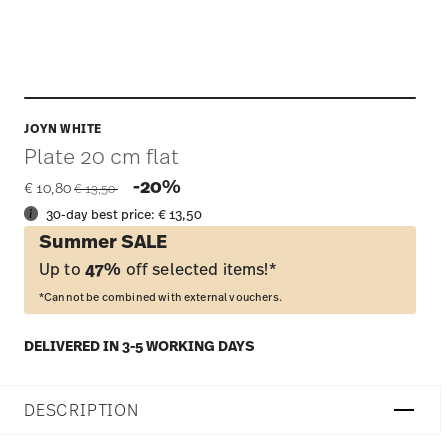
JOYN WHITE
Plate 20 cm flat
Price reduced from
to
-20%
€ 10,80
€ 13,50
30-day best price:
€ 13,50
Summer SALE
Up to
47%
off selected items!*
*Cannot be combined with external vouchers.
DELIVERED IN 3-5 WORKING DAYS
DESCRIPTION