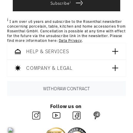
i
for items in stock. You can view delivery times to other
Nutzung der Dienste gesammelt haben.
Subscribe
countries
here
.
Returns:
For returns, please use our
returns service
.
i
I am over 16 years and subscribe to the Rosenthal newsletter
concerning porcelain, table, kitchen and home accessories from
Rosenthal GmbH. Cancellation is possible at any time with effect
for the future via the unsubscribe link in the newsletter. Please
find more information here:
Data Privacy
.
HELP & SERVICES
COMPANY & LEGAL
WITHDRAW CONTRACT
Follow us on