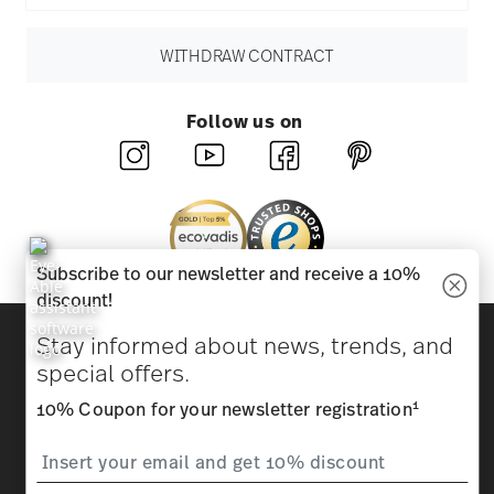
WITHDRAW CONTRACT
Follow us on
Subscribe to our newsletter and receive a 10%
discount!
Discover all our brands
Stay informed about news, trends, and
Beauty & functionality for your home
special offers.
1
10% Coupon for your newsletter registration
Homepage
General terms and conditions
Privacy
policy
Imprint
Change cookie consent