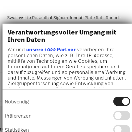
Swarovski x Rosenthal Signum Jonquil Plate flat - Round -
Ø 10,4 cm - h 1,2 cm, Porcelain Jonquil
Verantwortungsvoller Umgang mit
Ihren Daten
Wir und
unsere 1022 Partner
verarbeiten Ihre
DETAILS
persönlichen Daten, wie z. B. Ihre IP-Adresse,
mithilfe von Technologien wie Cookies, um
Swarovski x Rosenthal
DIMENSIONS
Informationen auf Ihrem Gerät zu speichern und
Swarovski SIGNUM
darauf zuzugreifen und so personalisierte Werbung
Jonquil
10,40 cm
und Inhalte, Messungen von Werbung und Inhalten,
CARE AND SAFETY INFORMATION
Porcelain
10,40 cm
Zielgruppenforschung sowie Entwicklung von
Jonquil
10,40 cm
Angeboten zu ermöglichen. Sie entscheiden
11280-426352-10850
SHIPPING AND RETURNS
darüber, wer Ihre Daten für welche Zwecke nutzt.
1,20 cm
Einwilligungsauswahl
9009656355541
Sie können Ihre Einwilligung jederzeit über die
76 gr
Notwendig
DE
Cookie-Erklärung oder durch Klicken auf das
12,70 cm
Services
2022
Privacy Trigger Symbol ändern oder widerrufen
Footer
12,70 cm
Präferenzen
Round
4,80 cm
shipping
Wenn Sie es erlauben, würden wir auch gerne:
Assiette Coup
114 gr
Dishwasher Suitable
Food contact safe
page
rvice
Directly from
Free 
Informationen über Ihre geografische Lage
Statistiken
190 gr