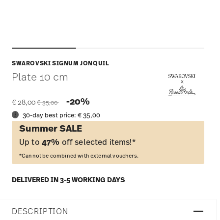
SWAROVSKI SIGNUM JONQUIL
Plate 10 cm
Price reduced from
to
-20%
€ 28,00
€ 35,00
30-day best price:
€ 35,00
Summer SALE
Up to
47%
off selected items!*
*Cannot be combined with external vouchers.
DELIVERED IN 3-5 WORKING DAYS
DESCRIPTION