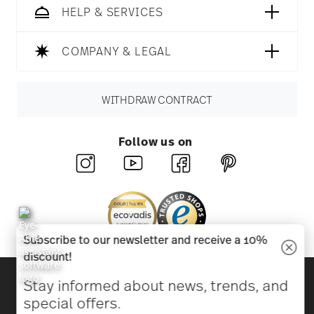
HELP & SERVICES
COMPANY & LEGAL
WITHDRAW CONTRACT
Follow us on
Subscribe to our newsletter and receive a 10%
discount!
Discover all our brands
Stay informed about news, trends, and
Beauty & functionality for your home
special offers.