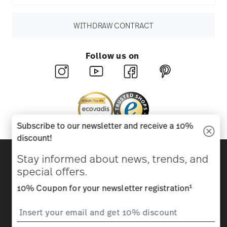
WITHDRAW CONTRACT
Follow us on
Subscribe to our newsletter and receive a 10%
discount!
Discover all our brands
Stay informed about news, trends, and
Beauty & functionality for your home
special offers.
1
10% Coupon for your newsletter registration
Homepage
General terms and conditions
Privacy
policy
Imprint
Change cookie consent