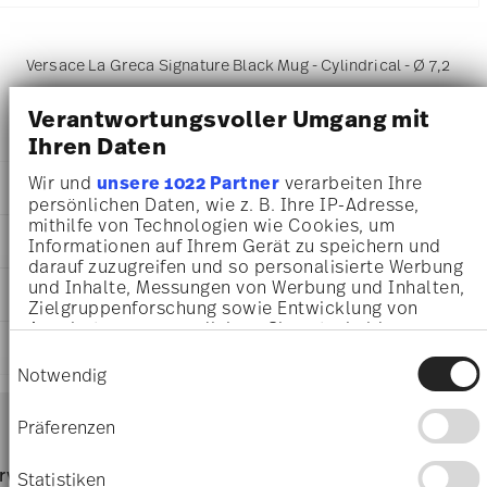
Versace La Greca Signature Black Mug - Cylindrical - Ø 7,2
cm - h 9,1 cm - 0,300 l, Porcelain Black
Verantwortungsvoller Umgang mit
Ihren Daten
Wir und
unsere 1022 Partner
verarbeiten Ihre
DETAILS
persönlichen Daten, wie z. B. Ihre IP-Adresse,
mithilfe von Technologien wie Cookies, um
Versace
DIMENSIONS
Informationen auf Ihrem Gerät zu speichern und
La Greca
darauf zuzugreifen und so personalisierte Werbung
Signature Black
7,20 cm
und Inhalte, Messungen von Werbung und Inhalten,
CARE AND SAFETY INFORMATION
Porcelain
10,80 cm
Zielgruppenforschung sowie Entwicklung von
Signature Black
7,80 cm
Angeboten zu ermöglichen. Sie entscheiden
19335-403765-15505
SHIPPING AND RETURNS
darüber, wer Ihre Daten für welche Zwecke nutzt.
9,10 cm
Einwilligungsauswahl
4012437391732
Sie können Ihre Einwilligung jederzeit über die
0.30 l
Notwendig
DE
Cookie-Erklärung oder durch Klicken auf das
215 gr
Services
2023
Privacy Trigger Symbol ändern oder widerrufen
Footer
16,00 cm
Präferenzen
December 31, 2025
16,00 cm
shipping
Wenn Sie es erlauben, würden wir auch gerne:
Cylindrical
9,70 cm
Dishwasher Safe
Food contact safe
page
rvice
Directly from
Free 
Informationen über Ihre geografische Lage
Statistiken
174 gr