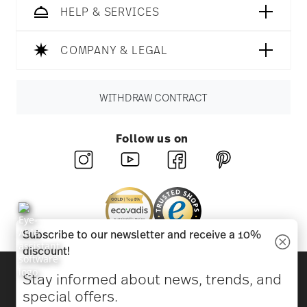
HELP & SERVICES
COMPANY & LEGAL
WITHDRAW CONTRACT
Follow us on
Subscribe to our newsletter and receive a 10%
discount!
Discover all our brands
Stay informed about news, trends, and
Beauty & functionality for your home
special offers.