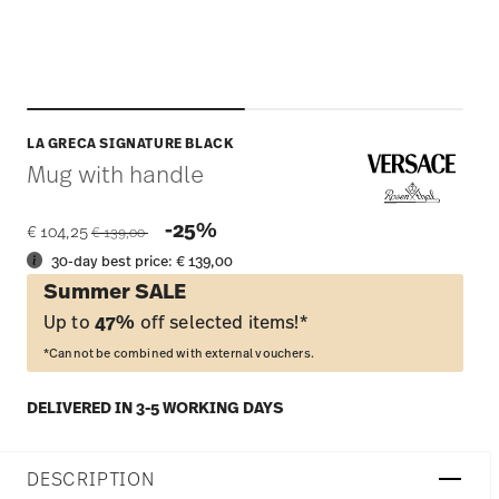
LA GRECA SIGNATURE BLACK
Mug with handle
Price reduced from
to
-25%
€ 104,25
€ 139,00
30-day best price:
€ 139,00
Summer SALE
Up to
47%
off selected items!*
*Cannot be combined with external vouchers.
DELIVERED IN 3-5 WORKING DAYS
DESCRIPTION