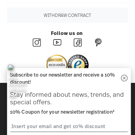
WITHDRAW CONTRACT
Follow us on
Subscribe to our newsletter and receive a 10%
discount!
Discover all our brands
Stay informed about news, trends, and
Beauty & functionality for your home
special offers.
1
10% Coupon for your newsletter registration
Homepage
General terms and conditions
Privacy
policy
Imprint
Change cookie consent