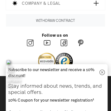
COMPANY & LEGAL
WITHDRAW CONTRACT
Follow us on
Subscribe to our newsletter and receive a 10%
discount!
Discover all our brands
Stay informed about news, trends, and
Beauty & functionality for your home
special offers.
1
10% Coupon for your newsletter registration
Homepage
General terms and conditions
Privacy
policy
Imprint
Change cookie consent