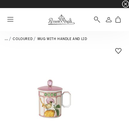
☀️ Summer SALE on selected items and collec
Login
Menu
...
COLOURED
MUG WITH HANDLE AND LID
Add T