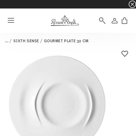
☀️ Summer SALE – Save even more: an extra 5%
Login
Menu
...
SIXTH SENSE
GOURMET PLATE 32 CM
Add T