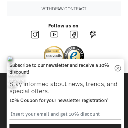
WITHDRAW CONTRACT
Follow us on
Subscribe to our newsletter and receive a 10%
discount!
Discover all our brands
Stay informed about news, trends, and
Beauty & functionality for your home
special offers.
1
10% Coupon for your newsletter registration
Homepage
General terms and conditions
Privacy
policy
Imprint
Change cookie consent
*
All prices incl. VAT and plus
shipping costs.