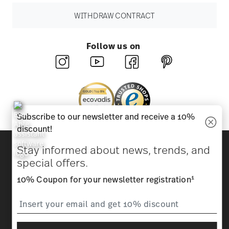
WITHDRAW CONTRACT
Follow us on
Subscribe to our newsletter and receive a 10%
discount!
Discover all our brands
Stay informed about news, trends, and
Beauty & functionality for your home
special offers.
1
10% Coupon for your newsletter registration
Homepage
General terms and conditions
Privacy
policy
Imprint
Change cookie consent
*
All prices incl. VAT and plus
shipping costs.