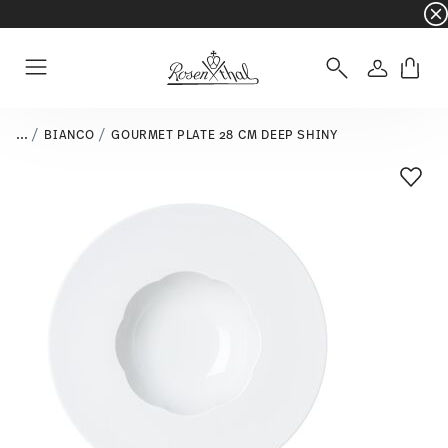
☀️ Summer SALE on selected items and collec
Login
Menu
...
BIANCO
GOURMET PLATE 28 CM DEEP SHINY
Add T