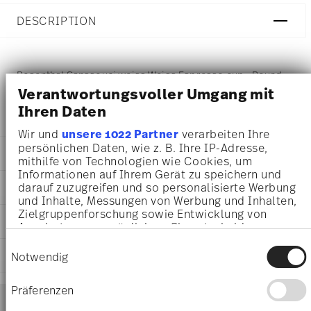
DESCRIPTION
Rosenthal Sanssouci weiss Weiss Espresso cup - Round -
Verantwortungsvoller Umgang mit
Ø 5,4 cm - h 5,9 cm - 0,090 l, Porcelain White
Ihren Daten
Wir und
unsere 1022 Partner
verarbeiten Ihre
persönlichen Daten, wie z. B. Ihre IP-Adresse,
DETAILS
mithilfe von Technologien wie Cookies, um
Informationen auf Ihrem Gerät zu speichern und
Rosenthal
darauf zuzugreifen und so personalisierte Werbung
DIMENSIONS
Sanssouci Weiss
und Inhalte, Messungen von Werbung und Inhalten,
White
5,40 cm
Zielgruppenforschung sowie Entwicklung von
CARE AND SAFETY INFORMATION
Porcelain
Angeboten zu ermöglichen. Sie entscheiden
7,70 cm
White
darüber, wer Ihre Daten für welche Zwecke nutzt.
5,80 cm
Einwilligungsauswahl
10480-800001-14722
Sie können Ihre Einwilligung jederzeit über die
SHIPPING AND RETURNS
5,90 cm
Notwendig
4012438123509
Cookie-Erklärung oder durch Klicken auf das
0.09 l
Privacy Trigger Symbol ändern oder widerrufen
DE
50 gr
Präferenzen
Services
1926
Footer
0,00 cm
Wenn Sie es erlauben, würden wir auch gerne:
Round