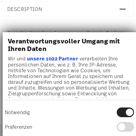
DESCRIPTION
Rosenthal Mesh Weiss Espresso cup - Conical - Ø 4,7 cm -
Verantwortungsvoller Umgang mit
h 7,0 cm - 0,080 l, Porcelain White
Ihren Daten
Wir und
unsere 1022 Partner
verarbeiten Ihre
persönlichen Daten, wie z. B. Ihre IP-Adresse,
DETAILS
mithilfe von Technologien wie Cookies, um
Informationen auf Ihrem Gerät zu speichern und
Rosenthal
darauf zuzugreifen und so personalisierte Werbung
DIMENSIONS
Mesh
und Inhalte, Messungen von Werbung und Inhalten,
White
4,70 cm
Zielgruppenforschung sowie Entwicklung von
CARE AND SAFETY INFORMATION
Porcelain
Angeboten zu ermöglichen. Sie entscheiden
7,20 cm
White
darüber, wer Ihre Daten für welche Zwecke nutzt.
5,40 cm
Einwilligungsauswahl
11770-800001-14717
Sie können Ihre Einwilligung jederzeit über die
SHIPPING AND RETURNS
7,00 cm
Notwendig
4012438502564
Cookie-Erklärung oder durch Klicken auf das
0.08 l
Privacy Trigger Symbol ändern oder widerrufen
PL
105 gr
Präferenzen
Services
2015
Footer
0,00 cm
Wenn Sie es erlauben, würden wir auch gerne:
Conical