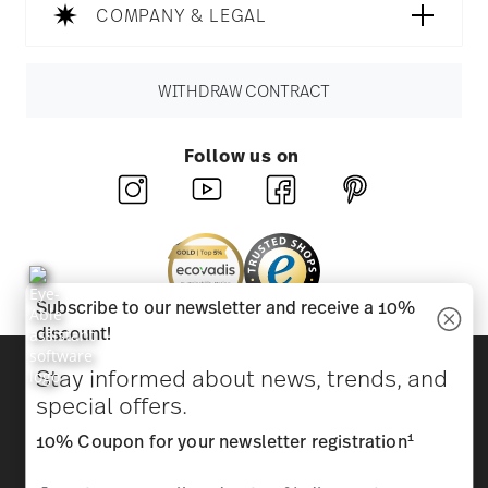
COMPANY & LEGAL
WITHDRAW CONTRACT
Follow us on
Subscribe to our newsletter and receive a 10%
discount!
Discover all our brands
Stay informed about news, trends, and
Beauty & functionality for your home
special offers.
1
10% Coupon for your newsletter registration
Homepage
General terms and conditions
Privacy
policy
Imprint
Change cookie consent