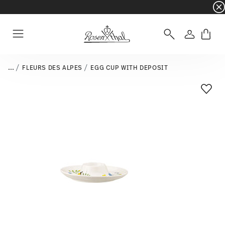
☀️ Summer SALE on selected items and collec
Login
Menu
...
FLEURS DES ALPES
EGG CUP WITH DEPOSIT
Add T