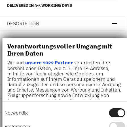
DELIVERED IN 3-5 WORKING DAYS
DESCRIPTION
Verantwortungsvoller Umgang mit
Rosenthal Brillance Grand Air Soup cup - Round - Ø 10,7
Ihren Daten
cm - h 6,0 cm - 0,370 l, Bone China Multicolor
Wir und
unsere 1022 Partner
verarbeiten Ihre
persönlichen Daten, wie z. B. Ihre IP-Adresse,
mithilfe von Technologien wie Cookies, um
DETAILS
Informationen auf Ihrem Gerät zu speichern und
darauf zuzugreifen und so personalisierte Werbung
Rosenthal
und Inhalte, Messungen von Werbung und Inhalten,
DIMENSIONS
Brillance Bone China
Zielgruppenforschung sowie Entwicklung von
Grand Air
Angeboten zu ermöglichen. Sie entscheiden
10,70 cm
CARE AND SAFETY INFORMATION
Bone China
darüber, wer Ihre Daten für welche Zwecke nutzt.
15,20 cm
Einwilligungsauswahl
Sie können Ihre Einwilligung jederzeit über die
Grand Air
Notwendig
11,20 cm
Cookie-Erklärung oder durch Klicken auf das
10530-405109-10422
SHIPPING AND RETURNS
6,00 cm
Privacy Trigger Symbol ändern oder widerrufen
4012438564050
0.37 l
Präferenzen