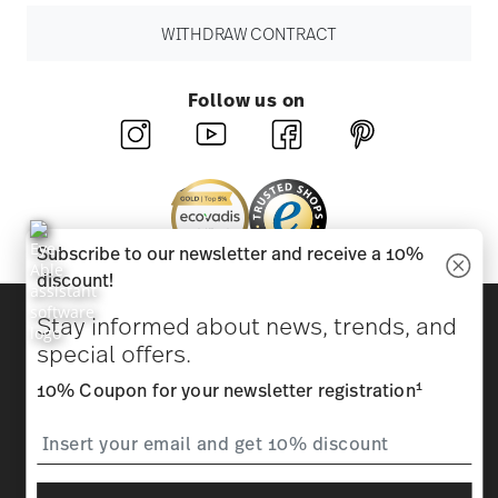
WITHDRAW CONTRACT
Follow us on
Subscribe to our newsletter and receive a 10%
discount!
Discover all our brands
Stay informed about news, trends, and
Beauty & functionality for your home
special offers.
1
10% Coupon for your newsletter registration
Homepage
General terms and conditions
Privacy
policy
Imprint
Change cookie consent
*
All prices incl. VAT and plus
shipping costs.