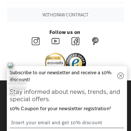
WITHDRAW CONTRACT
Follow us on
Subscribe to our newsletter and receive a 10%
discount!
Discover all our brands
Stay informed about news, trends, and
Beauty & functionality for your home
special offers.
1
10% Coupon for your newsletter registration
Homepage
General terms and conditions
Privacy
policy
Imprint
Change cookie consent