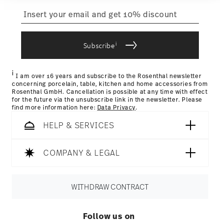
view the delivery costs
here
.
weiteren Daten zusammen, die Sie ihnen
Tracking:
You will receive a tracking code by e-mail as soon
bereitgestellt haben oder die sie im Rahmen Ihrer
as your parcel is dispatched.
Nutzung der Dienste gesammelt haben.
Delivery time:
1-3 working days for dilivery within Germany
i
for items in stock. You can view delivery times to other
Subscribe
countries
here
.
Returns:
For returns, please use our
returns service
.
i
I am over 16 years and subscribe to the Rosenthal newsletter
concerning porcelain, table, kitchen and home accessories from
Rosenthal GmbH. Cancellation is possible at any time with effect
for the future via the unsubscribe link in the newsletter. Please
find more information here:
Data Privacy
.
HELP & SERVICES
COMPANY & LEGAL
WITHDRAW CONTRACT
Follow us on