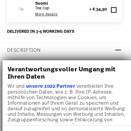
Suomi
Tea cup
+ € 34,50
More details
DELIVERED IN 3-5 WORKING DAYS
DESCRIPTION
Verantwortungsvoller Umgang mit
Rosenthal Suomi Weiss Coffee cup - Square - Ø 16,2 cm -
Ihren Daten
h 1,9 cm, Porcelain White
Wir und
unsere 1022 Partner
verarbeiten Ihre
persönlichen Daten, wie z. B. Ihre IP-Adresse,
mithilfe von Technologien wie Cookies, um
Informationen auf Ihrem Gerät zu speichern und
DETAILS
darauf zuzugreifen und so personalisierte Werbung
und Inhalte, Messungen von Werbung und Inhalten,
Rosenthal
Zielgruppenforschung sowie Entwicklung von
DIMENSIONS
Suomi
Angeboten zu ermöglichen. Sie entscheiden
White
darüber, wer Ihre Daten für welche Zwecke nutzt.
16,20 cm